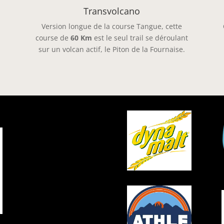
Transvolcano
Version longue de la course Tangue, cette
course de
60 Km
est le seul trail se déroulant
sur un volcan actif, le Piton de la Fournaise.