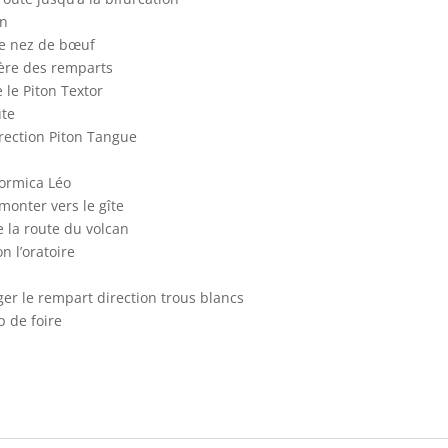
an
 le nez de bœuf
vière des remparts
 le Piton Textor
ute
irection Piton Tangue
Formica Léo
monter vers le gîte
e la route du volcan
n l’oratoire
ger le rempart direction trous blancs
p de foire