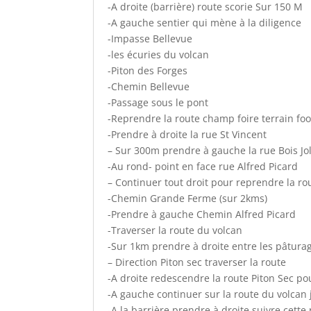
-A droite (barrière) route scorie Sur 150 M
-A gauche sentier qui mène à la diligence
-Impasse Bellevue
-les écuries du volcan
-Piton des Forges
-Chemin Bellevue
-Passage sous le pont
-Reprendre la route champ foire terrain foo
-Prendre à droite la rue St Vincent
– Sur 300m prendre à gauche la rue Bois Jol
-Au rond- point en face rue Alfred Picard
– Continuer tout droit pour reprendre la ro
-Chemin Grande Ferme (sur 2kms)
-Prendre à gauche Chemin Alfred Picard
-Traverser la route du volcan
-Sur 1km prendre à droite entre les pâtura
– Direction Piton sec traverser la route
-A droite redescendre la route Piton Sec po
-A gauche continuer sur la route du volcan 
-A la barrière prendre à droite suivre cette 