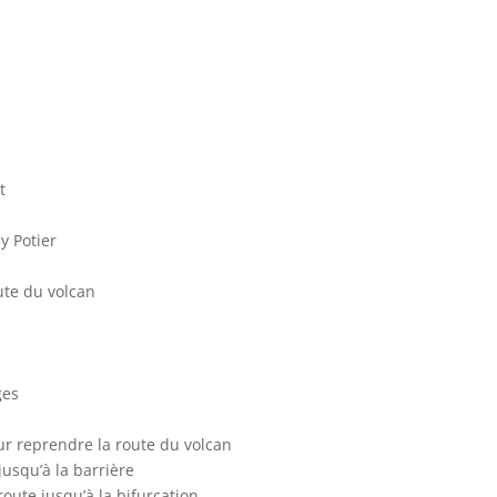
t
y Potier
ute du volcan
ges
ur reprendre la route du volcan
jusqu’à la barrière
route jusqu’à la bifurcation