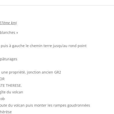
 27ème km)
 blanches »
 puis à gauche le chemin terre jusqu’au rond point
s pâturages
 une propriété, jonction ancien GR2
TOR
STE THERESE.
gîte du volcan
cob
 route du volcan puis monter les rampes goudronnées
-Thérèse